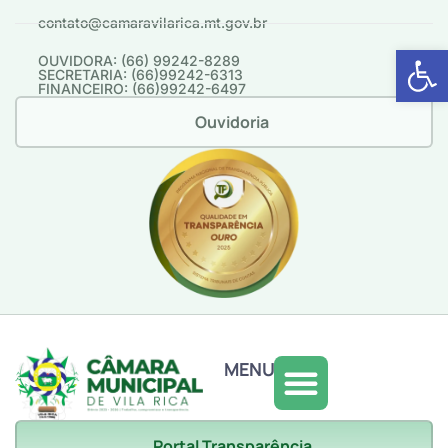
contato@camaravilarica.mt.gov.br
Abrir 
OUVIDORA: (66) 99242-8289
SECRETARIA: (66)99242-6313
FINANCEIRO: (66)99242-6497
Ouvidoria
MENU
Portal Transparência