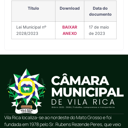
Título
Download
Data do
documento
Lei Municipal nº
BAIXAR
17 de maio
2028/2023
ANEXO
de 2023
Vila Rica localiza-se ao nordeste do Mato Grosso e foi
fundada em 1978 pelo Sr. Rubens Rezende Peres, que veio