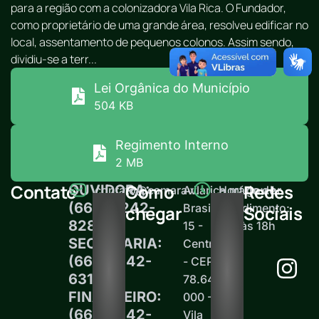
para a região com a colonizadora Vila Rica. O Fundador,
como proprietário de uma grande área, resolveu edificar no
local, assentamento de pequenos colonos. Assim sendo,
dividiu-se a terr...
Lei Orgânica do Município
504 KB
Regimento Interno
2 MB
Contato
Como
Redes
OUVIDORA:
contato@camaravilarica.mt.gov.br
Av.
Horário de
(66) 99242-
Brasil,
atendimento:
chegar
Sociais
8289
15 -
12h às 18h
SECRETARIA:
Centro
(66)99242-
- CEP
6313
78.645-
FINANCEIRO:
000 -
(66)99242-
Vila