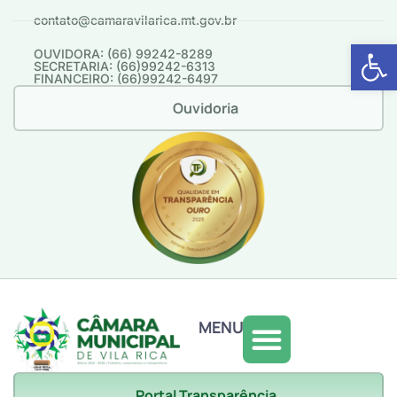
contato@camaravilarica.mt.gov.br
Abrir 
OUVIDORA: (66) 99242-8289
SECRETARIA: (66)99242-6313
FINANCEIRO: (66)99242-6497
Ouvidoria
MENU
Portal Transparência