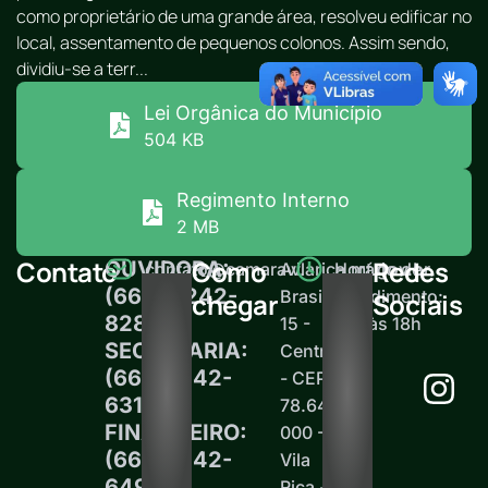
como proprietário de uma grande área, resolveu edificar no
local, assentamento de pequenos colonos. Assim sendo,
dividiu-se a terr...
Lei Orgânica do Município
504 KB
Regimento Interno
2 MB
Contato
Como
Redes
OUVIDORA:
contato@camaravilarica.mt.gov.br
Av.
Horário de
(66) 99242-
Brasil,
atendimento:
chegar
Sociais
8289
15 -
12h às 18h
SECRETARIA:
Centro
(66)99242-
- CEP
6313
78.645-
FINANCEIRO:
000 -
(66)99242-
Vila
6497
Rica -