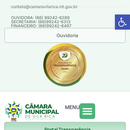
contato@camaravilarica.mt.gov.br
Abrir 
OUVIDORA: (66) 99242-8289
SECRETARIA: (66)99242-6313
FINANCEIRO: (66)99242-6497
Ouvidoria
MENU
Portal Transparência