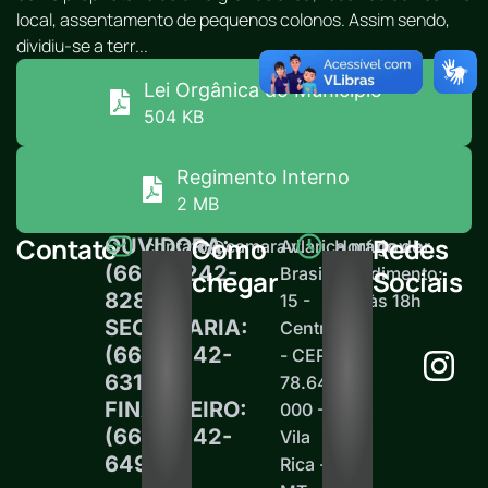
local, assentamento de pequenos colonos. Assim sendo,
dividiu-se a terr...
Lei Orgânica do Município
504 KB
Regimento Interno
2 MB
Contato
Como
Redes
OUVIDORA:
contato@camaravilarica.mt.gov.br
Av.
Horário de
(66) 99242-
Brasil,
atendimento:
chegar
Sociais
8289
15 -
12h às 18h
SECRETARIA:
Centro
(66)99242-
- CEP
6313
78.645-
FINANCEIRO:
000 -
(66)99242-
Vila
6497
Rica -