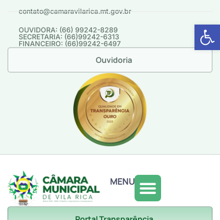
contato@camaravilarica.mt.gov.br
Abrir 
OUVIDORA: (66) 99242-8289
SECRETARIA: (66)99242-6313
FINANCEIRO: (66)99242-6497
Ouvidoria
MENU
Portal Transparência