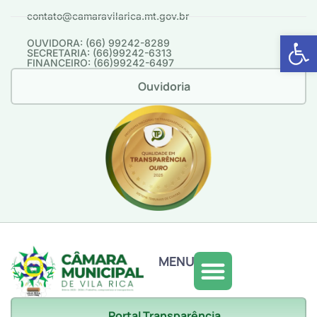
contato@camaravilarica.mt.gov.br
Abrir 
OUVIDORA: (66) 99242-8289
SECRETARIA: (66)99242-6313
FINANCEIRO: (66)99242-6497
Ouvidoria
MENU
Portal Transparência