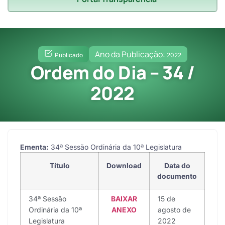
Ano da Publicação:
Publicado
2022
Ordem do Dia – 34 /
2022
Ementa:
34ª Sessão Ordinária da 10ª Legislatura
Título
Download
Data do
documento
34ª Sessão
BAIXAR
15 de
Ordinária da 10ª
ANEXO
agosto de
Legislatura
2022