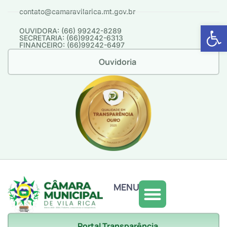
contato@camaravilarica.mt.gov.br
Abrir 
OUVIDORA: (66) 99242-8289
SECRETARIA: (66)99242-6313
FINANCEIRO: (66)99242-6497
Ouvidoria
MENU
Portal Transparência