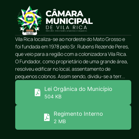
Vila Rica localiza-se ao nordeste do Mato Grosso e
foi fundada em 1978 pelo Sr. Rubens Rezende Peres,
que veio para a região com a colonizadora Vila Rica.
O Fundador, como proprietário de uma grande área,
resolveu edificar no local, assentamento de
pequenos colonos. Assim sendo, dividiu-se a terr...
Lei Orgânica do Município
504 KB
Regimento Interno
2 MB