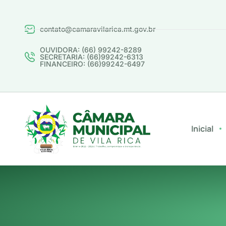
contato@camaravilarica.mt.gov.br
OUVIDORA: (66) 99242-8289
SECRETARIA: (66)99242-6313
FINANCEIRO: (66)99242-6497
Inicial