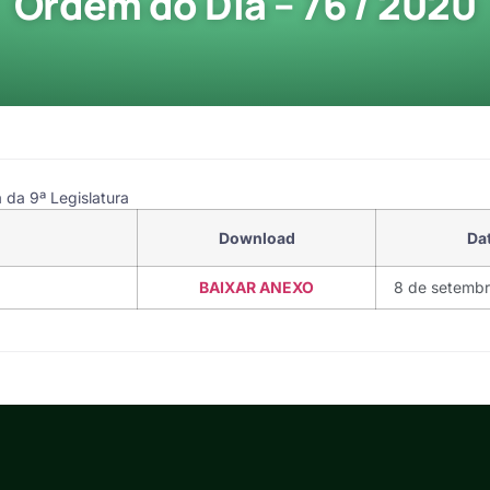
Ordem do Dia – 76 / 2020
 da 9ª Legislatura
Download
Da
BAIXAR ANEXO
8 de setemb