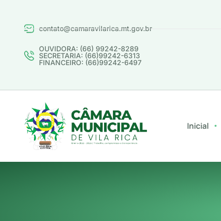
contato@camaravilarica.mt.gov.br
OUVIDORA: (66) 99242-8289
SECRETARIA: (66)99242-6313
FINANCEIRO: (66)99242-6497
Inicial