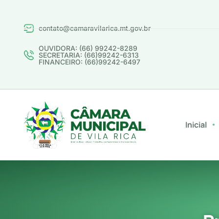
contato@camaravilarica.mt.gov.br
OUVIDORA: (66) 99242-8289
SECRETARIA: (66)99242-6313
FINANCEIRO: (66)99242-6497
Inicial