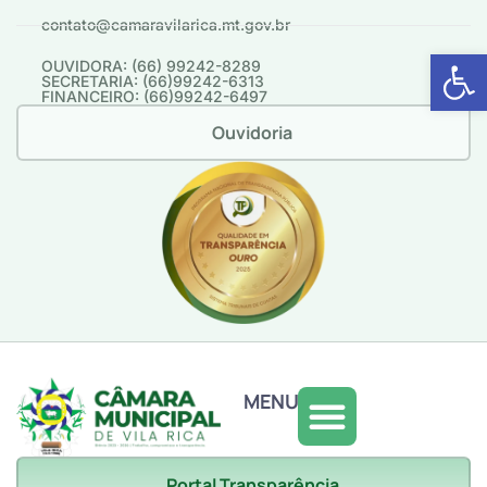
contato@camaravilarica.mt.gov.br
Abrir 
OUVIDORA: (66) 99242-8289
SECRETARIA: (66)99242-6313
FINANCEIRO: (66)99242-6497
Ouvidoria
MENU
Portal Transparência