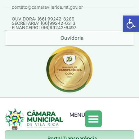
contato@camaravilarica.mt.gov.br
Abrir 
OUVIDORA: (66) 99242-8289
SECRETARIA: (66)99242-6313
FINANCEIRO: (66)99242-6497
Ouvidoria
MENU
Portal Transparência