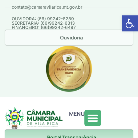
contato@camaravilarica.mt.gov.br
Abrir 
OUVIDORA: (66) 99242-8289
SECRETARIA: (66)99242-6313
FINANCEIRO: (66)99242-6497
Ouvidoria
MENU
Portal Transparência