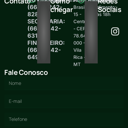
Contato
Como
Redes
(66) 99242-
Brasil,
atendimento:
chegar
Sociais
8289
15 -
12h às 18h
SECRETARIA:
Centro
(66)99242-
- CEP
6313
78.645-
FINANCEIRO:
000 -
(66)99242-
Vila
6497
Rica -
MT
Fale Conosco