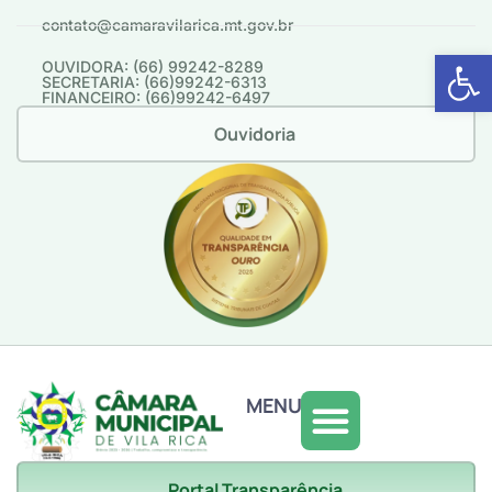
contato@camaravilarica.mt.gov.br
Abrir 
OUVIDORA: (66) 99242-8289
SECRETARIA: (66)99242-6313
FINANCEIRO: (66)99242-6497
Ouvidoria
MENU
Portal Transparência