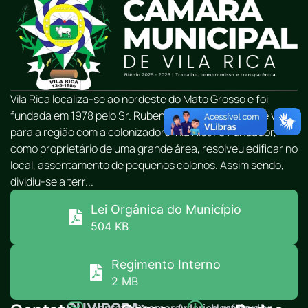
Vila Rica localiza-se ao nordeste do Mato Grosso e foi
fundada em 1978 pelo Sr. Rubens Rezende Peres, que veio
para a região com a colonizadora Vila Rica. O Fundador,
como proprietário de uma grande área, resolveu edificar no
local, assentamento de pequenos colonos. Assim sendo,
dividiu-se a terr...
Lei Orgânica do Município
504 KB
Regimento Interno
2 MB
OUVIDORA:
contato@camaravilarica.mt.gov.br
Av.
Horário de