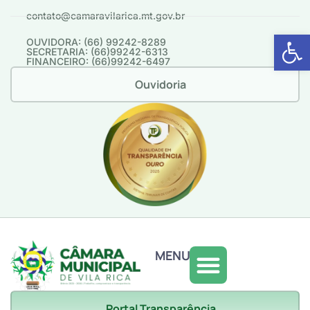
contato@camaravilarica.mt.gov.br
Abrir 
OUVIDORA: (66) 99242-8289
SECRETARIA: (66)99242-6313
FINANCEIRO: (66)99242-6497
Ouvidoria
MENU
Portal Transparência