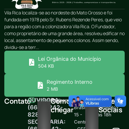
Vila Rica localiza-se ao nordeste do Mato Grosso e foi
fundada em 1978 pelo Sr. Rubens Rezende Peres, que veio
para a região com a colonizadora Vila Rica. O Fundador,
como proprietário de uma grande área, resolveu edificar no
local, assentamento de pequenos colonos. Assim sendo,
dividiu-se a terr...
Lei Orgânica do Município
504 KB
Regimento Interno
2 MB
Contato
Como
Redes
OUVIDORA:
contato@camaravilarica.mt.gov.br
Av.
Horário de
(66) 99242-
Brasil,
atendimento:
chegar
Sociais
8289
15 -
12h às 18h
SECRETARIA:
Centro
(66)99242-
- CEP