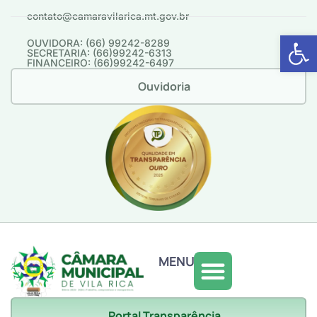
contato@camaravilarica.mt.gov.br
Abrir 
OUVIDORA: (66) 99242-8289
SECRETARIA: (66)99242-6313
FINANCEIRO: (66)99242-6497
Ouvidoria
MENU
Portal Transparência