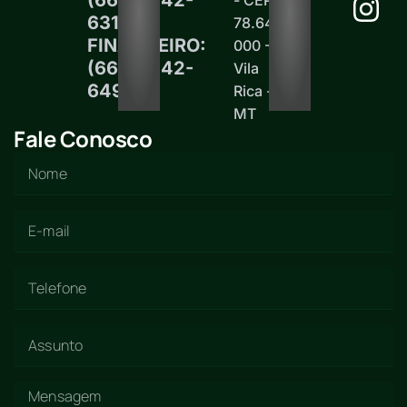
6313
78.645-
FINANCEIRO:
000 -
(66)99242-
Vila
6497
Rica -
MT
Fale Conosco