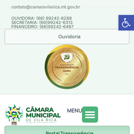
contato@camaravilarica.mt.gov.br
Abrir 
OUVIDORA: (66) 99242-8289
SECRETARIA: (66)99242-6313
FINANCEIRO: (66)99242-6497
Ouvidoria
MENU
Portal Transparência