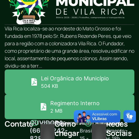
Vila Rica localiza-se ao nordeste do Mato Grosso e foi
fundada em 1978 pelo Sr. Rubens Rezende Peres, que veio
para a região com a colonizadora Vila Rica. O Fundador,
como proprietário de uma grande área, resolveu edificar no
local, assentamento de pequenos colonos. Assim sendo,
dividiu-se a terr...
Lei Orgânica do Município
504 KB
Regimento Interno
2 MB
Contato
Como
Redes
OUVIDORA:
contato@camaravilarica.mt.gov.br
Av.
Horário de
(66) 99242-
Brasil,
atendimento:
chegar
Sociais
8289
15 -
12h às 18h