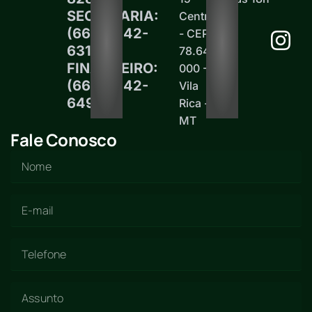
SECRETARIA:
Centro
(66)99242-
- CEP
6313
78.645-
FINANCEIRO:
000 -
(66)99242-
Vila
6497
Rica -
MT
Fale Conosco