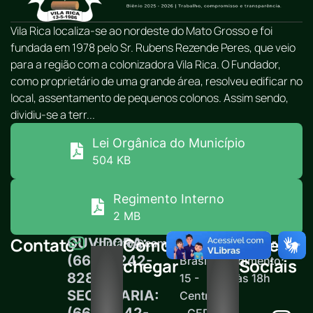
Vila Rica localiza-se ao nordeste do Mato Grosso e foi
fundada em 1978 pelo Sr. Rubens Rezende Peres, que veio
para a região com a colonizadora Vila Rica. O Fundador,
como proprietário de uma grande área, resolveu edificar no
local, assentamento de pequenos colonos. Assim sendo,
dividiu-se a terr...
Lei Orgânica do Município
504 KB
Regimento Interno
2 MB
Contato
Como
Redes
OUVIDORA:
contato@camaravilarica.mt.gov.br
Av.
Horário de
(66) 99242-
Brasil,
atendimento:
chegar
Sociais
8289
15 -
12h às 18h
SECRETARIA:
Centro
(66)99242-
- CEP