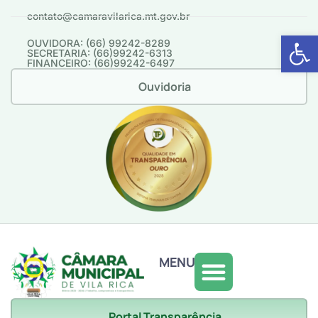
contato@camaravilarica.mt.gov.br
Abrir 
OUVIDORA: (66) 99242-8289
SECRETARIA: (66)99242-6313
FINANCEIRO: (66)99242-6497
Ouvidoria
MENU
Portal Transparência