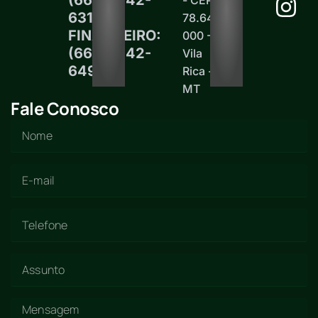
6313
78.645-
FINANCEIRO:
000 -
(66)99242-
Vila
6497
Rica -
MT
Fale Conosco