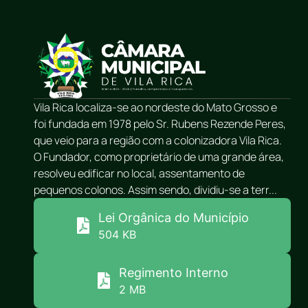
Vila Rica localiza-se ao nordeste do Mato Grosso e
foi fundada em 1978 pelo Sr. Rubens Rezende Peres,
que veio para a região com a colonizadora Vila Rica.
O Fundador, como proprietário de uma grande área,
resolveu edificar no local, assentamento de
pequenos colonos. Assim sendo, dividiu-se a terr...
Lei Orgânica do Município
504 KB
Regimento Interno
2 MB