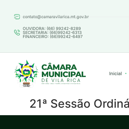
contato@camaravilarica.mt.gov.br
OUVIDORA: (66) 99242-8289
SECRETARIA: (66)99242-6313
FINANCEIRO: (66)99242-6497
Inicial
21ª Sessão Ordinár