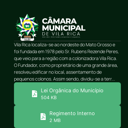
Vila Rica localiza-se ao nordeste do Mato Grosso e
foi fundada em 1978 pelo Sr. Rubens Rezende Peres,
que veio para a região com a colonizadora Vila Rica.
O Fundador, como proprietário de uma grande área,
resolveu edificar no local, assentamento de
pequenos colonos. Assim sendo, dividiu-se a terr...
Lei Orgânica do Município
504 KB
Regimento Interno
2 MB