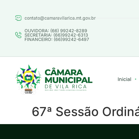
contato@camaravilarica.mt.gov.br
OUVIDORA: (66) 99242-8289
SECRETARIA: (66)99242-6313
FINANCEIRO: (66)99242-6497
Inicial
67ª Sessão Ordiná