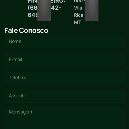
FINANCEIRO:
000 -
(66)99242-
Vila
6497
Rica -
MT
Fale Conosco