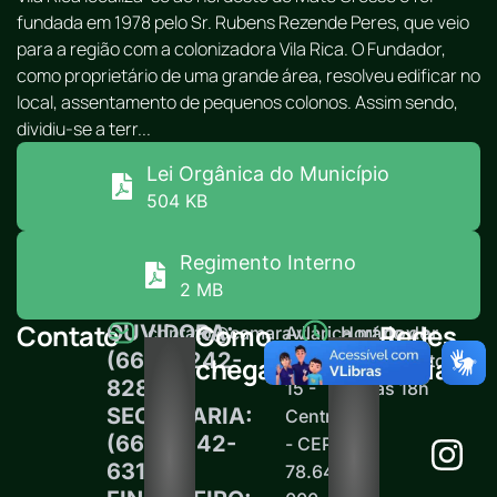
fundada em 1978 pelo Sr. Rubens Rezende Peres, que veio
para a região com a colonizadora Vila Rica. O Fundador,
como proprietário de uma grande área, resolveu edificar no
local, assentamento de pequenos colonos. Assim sendo,
dividiu-se a terr...
Lei Orgânica do Município
504 KB
Regimento Interno
2 MB
Contato
Como
Redes
OUVIDORA:
contato@camaravilarica.mt.gov.br
Av.
Horário de
(66) 99242-
Brasil,
atendimento:
chegar
Sociais
8289
15 -
12h às 18h
SECRETARIA:
Centro
(66)99242-
- CEP
6313
78.645-