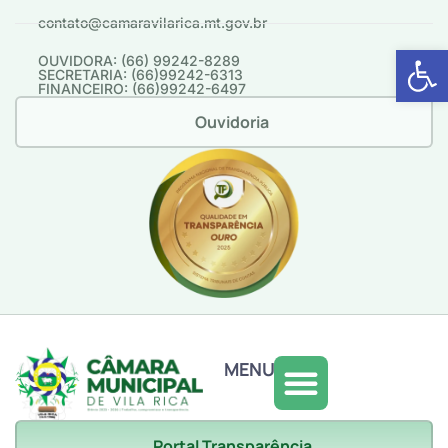
contato@camaravilarica.mt.gov.br
Abrir 
OUVIDORA: (66) 99242-8289
SECRETARIA: (66)99242-6313
FINANCEIRO: (66)99242-6497
Ouvidoria
MENU
Portal Transparência