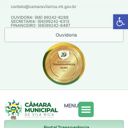
contato@camaravilarica.mt.gov.br
Abrir 
OUVIDORA: (66) 99242-8289
SECRETARIA: (66)99242-6313
FINANCEIRO: (66)99242-6497
Ouvidoria
MENU
Portal Transparência