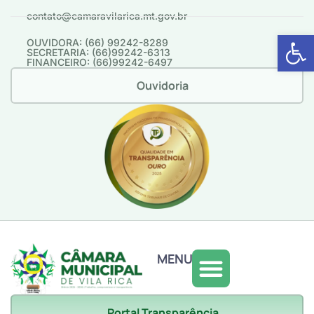
contato@camaravilarica.mt.gov.br
Abrir 
OUVIDORA: (66) 99242-8289
SECRETARIA: (66)99242-6313
FINANCEIRO: (66)99242-6497
Ouvidoria
MENU
Portal Transparência