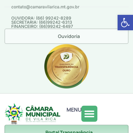
contato@camaravilarica.mt.gov.br
Abrir 
OUVIDORA: (66) 99242-8289
SECRETARIA: (66)99242-6313
FINANCEIRO: (66)99242-6497
Ouvidoria
MENU
Portal Transparência