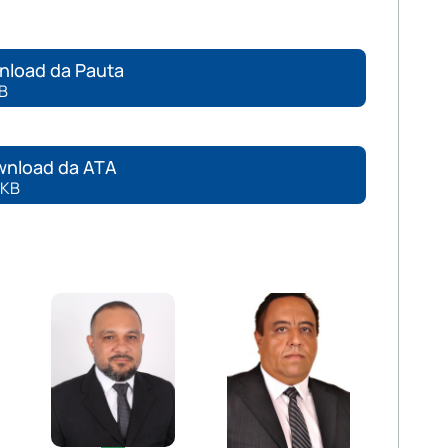
nload da Pauta
KB
nload da ATA
 KB